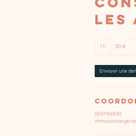
Con
les
50
euros
1 h
1
50 €
Envoyer une d
Coordo
0637166530
ohmyconciergeri