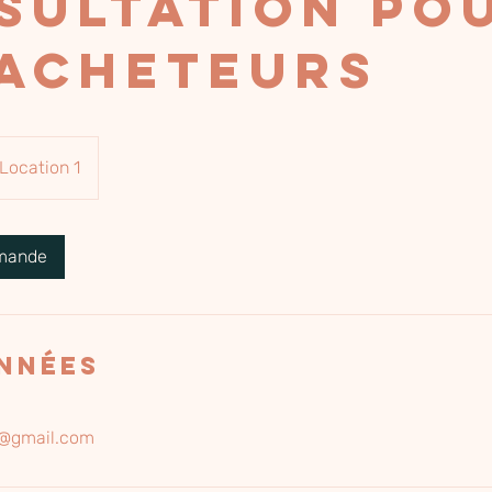
sultation po
 acheteurs
Location 1
emande
nnées
e@gmail.com